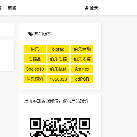
登录
控
商城
热门标签
伯乐
biorad
伯乐树脂
质控品
伯乐质控
伯乐质控
品
Chelex10
伯乐抗体
Aminex
0
伯乐填料
1658033
ddPCR
扫码添加客服微信，咨询产品报价