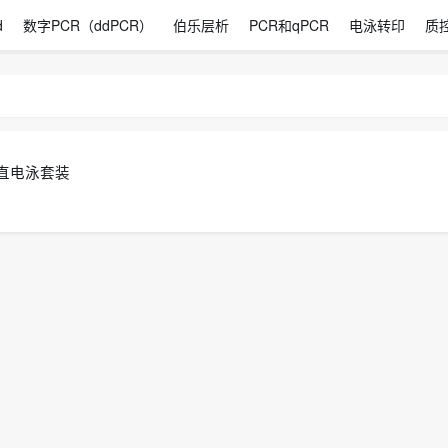
d
数字PCR（ddPCR）
伯乐层析
PCR和qPCR
电泳转印
质
型垂直电泳套装