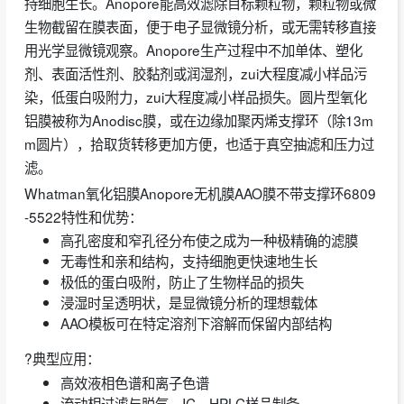
持细胞生长。Anopore能高效滤除目标颗粒物，颗粒物或微
生物截留在膜表面，便于电子显微镜分析，或无需转移直接
用光学显微镜观察。Anopore生产过程中不加单体、塑化
剂、表面活性剂、胶黏剂或润湿剂，zui大程度减小样品污
染，低蛋白吸附力，zui大程度减小样品损失。圆片型氧化
铝膜被称为Anodisc膜，或在边缘加聚丙烯支撑环（除13m
m圆片），拾取货转移更加方便，也适于真空抽滤和压力过
滤。
Whatman氧化铝膜Anopore无机膜AAO膜不带支撑环6809
-5522特性和优势：
高孔密度和窄孔径分布使之成为一种极精确的滤膜
无毒性和亲和结构，支持细胞更快速地生长
极低的蛋白吸附，防止了生物样品的损失
浸湿时呈透明状，是显微镜分析的理想载体
AAO模板可在特定溶剂下溶解而保留内部结构
?典型应用：
高效液相色谱和离子色谱
流动相过滤与脱气、IC、HPLC样品制备