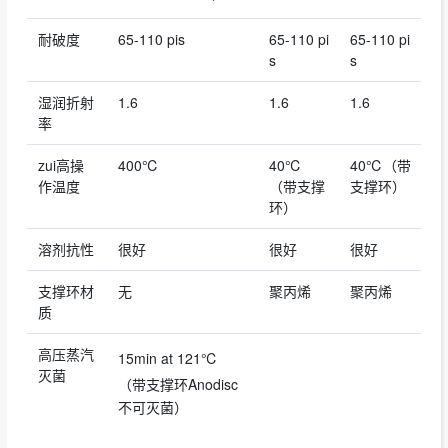
耐破度
65-110 pis
65-110 pi
65-110 pi
s
s
湿润折射
1.6
1.6
1.6
率
zui高操
400℃
40℃
40℃（带
作温度
（带支撑
支撑环）
环）
溶剂抗性
很好
很好
很好
支撑环材
无
聚丙烯
聚丙烯
质
高压蒸汽
15min at 121℃
灭菌
（带支撑环Anodisc
不可灭菌）