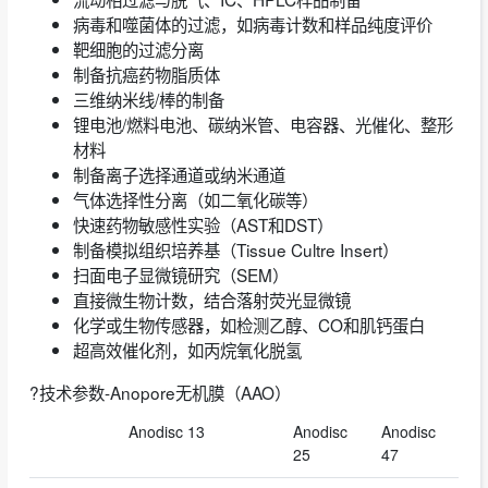
病毒和噬菌体的过滤，如病毒计数和样品纯度评价
靶细胞的过滤分离
制备抗癌药物脂质体
三维纳米线/棒的制备
锂电池/燃料电池、碳纳米管、电容器、光催化、整形
材料
制备离子选择通道或纳米通道
气体选择性分离（如二氧化碳等）
快速药物敏感性实验（AST和DST）
制备模拟组织培养基（Tissue Cultre Insert）
扫面电子显微镜研究（SEM）
直接微生物计数，结合落射荧光显微镜
化学或生物传感器，如检测乙醇、CO和肌钙蛋白
超高效催化剂，如丙烷氧化脱氢
?技术参数-Anopore无机膜（AAO）
Anodisc 13
Anodisc
Anodisc
25
47