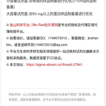
小容量试剂盒-对有限的样品制备进行优化(少10mg样品制
备量)
大容量试剂盒-对50 mg以上的蛋白样品制备量进行优化
©
金山科研平台 | Bio-Rad伯乐官网
是专业的授权总代理区域代
理经销平台。
© 如需询价，请加客服QQ：1749072012 、客服微信：jinshan
bio，或发送邮件到1749072012@qq.com
© 平台为生命科学研究相关领域提供一站式耗材试剂仪器解决方
案和采购服务，数据资源基于CC协议。
© 本文地址：
https://sigma-abcam.cn/thread-27841
特别声明：以上内容(如有图片亦包括在内)来源于授权厂家或网络，如
有侵权，请联系客服删除，本平台不提供信息校正和存储服务。