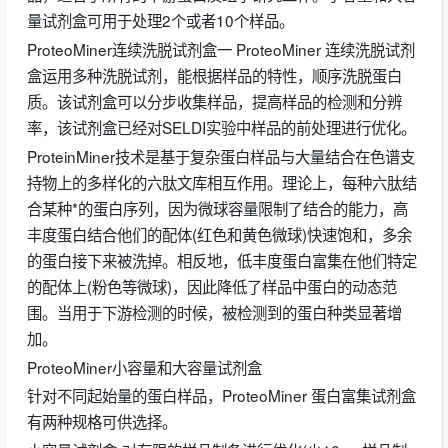
量试剂盒可用于处理2个或者10个样品。
ProteoMiner连续洗脱试剂盒一 ProteoMiner 连续洗脱试剂
盒运用多种洗脱试剂，能根据样品的特性，顺序洗脱蛋白
质。该试剂盒可以分步收集样品，提高样品的检测和分辨
率，该试剂盒已经对SELDI实验中样品的前处理进行优化。
ProteinMiner技术是基于复杂蛋白样品与大量结合在色谱支
持物上的多样化的六肽文库相互作用。理论上，每种六肽结
合某种*的蛋白序列，因为微球容量限制了结合的能力，高
丰度蛋白结合他们的配体(红色和黄色微球)快速饱和，多余
的蛋白接下来被洗掉。相反地，低丰度蛋白富集在他们特定
的配体上(粉色等微球)，因此降低了样品中蛋白的动态范
围。当用于下游检测的时候，被检测到的蛋白种类显著增
加。
ProteoMiner小容量和大容量试剂盒
针对不同起始量的蛋白样品，ProteoMiner 蛋白富集试剂盒
有两种规格可供选择。