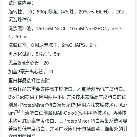
试剂盒内容：
旋转柱，10；500µl珠浆（4%珠，20%v/v EtOH），20µl
沉淀珠体积
洗涤缓冲液，150 mM NaCl，10 mM NaH2PO4，pH 7.
4，50 ml
洗脱试剂，8 M尿素冻干，2%CHAPS，2瓶
再水化试剂，5%乙*，5ml
无盖2ml离心管，20
加盖2毫升离心管，10
蛋白样品选择性去除
复杂样品常需要去除高丰度蛋白，才能检测出低丰度蛋白。
Bio Rad提供了应用两种不同方法技术去除高丰度蛋白的试
剂盒- ProteoMiner"蛋白富集系统(应用六肽文库技术)，Aur
TM
um
血清蛋白试剂盒和Afl-Gelo®(使用树脂技术)。两种技
术均可减少高丰度蛋白，其ProteoMiner 蛋白富集系统可显
著富集低丰度蛋白，并可广泛应用于包括血清、血浆外的其
它类型的样品。