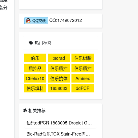
高分
QQ:1749072012
热门标签
伯乐
biorad
伯乐树脂
质控品
伯乐质控
伯乐质控
品
Chelex10
伯乐抗体
Aminex
0
伯乐填料
1658033
ddPCR
相关推荐
伯乐ddPCR 1863005 Droplet Generation Oil for probes, include 10X7mL bottle
Bio-Rad伯乐TGX Stain-Free丙烯酰胺免染制胶试剂盒161-0185