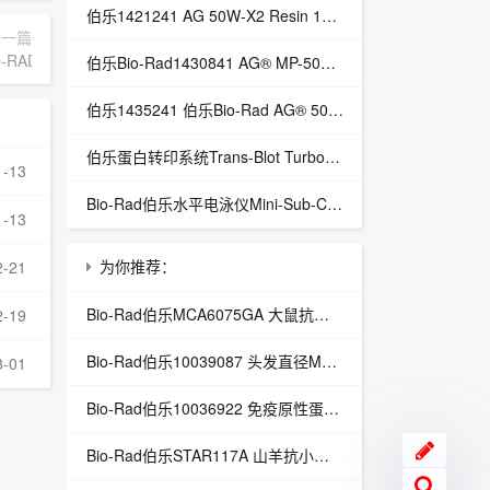
伯乐1421241 AG 50W-X2 Resin 100-200, H, 500 g
下一篇
IO-RAD伯乐
伯乐Bio-Rad1430841 AG® MP-50交换树脂
伯乐1435241 伯乐Bio-Rad AG® 50W-X2阳离子交换树脂
伯乐蛋白转印系统Trans-Blot Turbo 伯乐代理1704150
1-13
Bio-Rad伯乐水平电泳仪Mini-Sub-Cell-GT 1664400
1-13
为你推荐：
2-21
Bio-Rad伯乐MCA6075GA 大鼠抗小鼠CD16/CD32
2-19
Bio-Rad伯乐10039087 头发直径M384
8-01
Bio-Rad伯乐10036922 免疫原性蛋白DIS T2 M96
Bio-Rad伯乐STAR117A 山羊抗小鼠IgG (H/L):Alk。Phos.(多品种吸附)