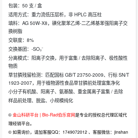
包装：50 支 / 盒
适用方式：重力流低压层析，非 HPLC 高压柱
填料：AG 50W‑X8，磺化聚苯乙烯‑二乙烯基苯强阳离子交
换树脂
交联度：8%
交换基团：‑SO₃⁻
分离模式：阳离子交换，用于富集 / 去除阳离子、极性酸性
物质
草甘膦残留检测：匹配国标 GB/T 23750‑2009、行标 SN/T
1923‑2007，用于植物源性食品草甘膦前处理富集净化
小分子有机酸、阳离子、氨基酸、重金属离子富集 / 去除
样品前处理、脱盐、小规模纯化
©
金山科研平台 | Bio-Rad伯乐官网
是专业的授权总代理区域代
理经销平台。
© 如需询价，请加客服QQ：1749072012 、客服微信：jinshan