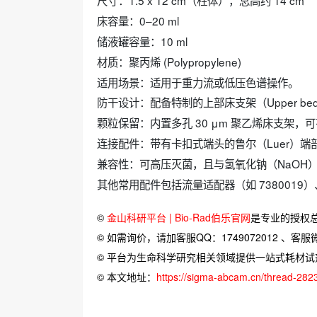
‌尺寸‌：1.5 x 12 cm（柱体），总高约 14 cm
‌床容量‌：0–20 ml
‌储液罐容量‌：10 ml
‌材质‌：聚丙烯 (Polypropylene)
‌适用场景‌：适用于重力流或低压色谱操作。
‌防干设计‌：配备特制的上部床支架（Upper be
‌颗粒保留‌：内置多孔 30 μm 聚乙烯床支架
‌连接配件‌：带有卡扣式端头的鲁尔（Luer）
‌兼容性‌：可高压灭菌，且与氢氧化钠（NaOH
其他常用配件包括流量适配器（如 7380019
©
金山科研平台 | Bio-Rad伯乐官网
是专业的授权
© 如需询价，请加客服QQ：1749072012 、客服微信：
© 平台为生命科学研究相关领域提供一站式耗材
© 本文地址：
https://sigma-abcam.cn/thread-282