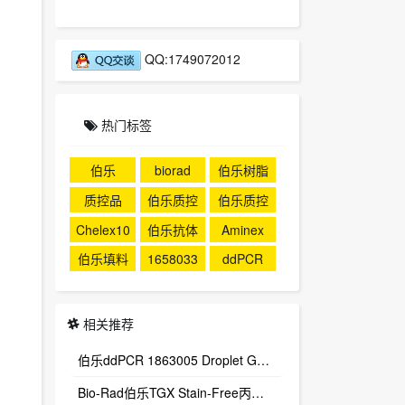
QQ:1749072012
热门标签
伯乐
biorad
伯乐树脂
质控品
伯乐质控
伯乐质控
品
Chelex10
伯乐抗体
Aminex
0
伯乐填料
1658033
ddPCR
相关推荐
伯乐ddPCR 1863005 Droplet Generation Oil for probes, include 10X7mL bottle
Bio-Rad伯乐TGX Stain-Free丙烯酰胺免染制胶试剂盒161-0185