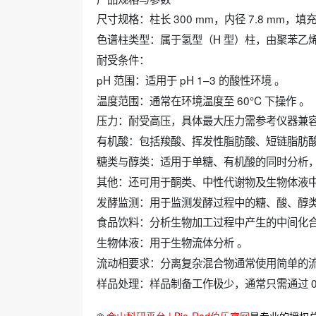
‌尺寸规格‌：柱长 300 mm，内径 7.8 mm，填充树
‌色谱柱类型‌：属于氢型（H 型）柱，由聚苯乙烯二
‌耐受条件‌：
‌pH 范围‌：适用于 pH 1–3 的酸性环境 。
‌温度范围‌：通常在环境温度至 60°C 下操作 。
‌压力‌：耐受高压，具体最大压力需参考仪器兼容性 
‌有机酸‌：包括羧酸、挥发性脂肪酸、短链脂肪酸
‌糖类与醇类‌：适用于单糖、有机酸的同时分析
‌其他‌：还可用于酮类、中性代谢物及生物体液中相
‌发酵监测‌：用于监测发酵过程中的糖、酸、醇类
‌食品饮料‌：分析生物加工过程中产生的中间化
‌生物体液‌：用于生物流体分析 。‌‌‌
流动相要求‌：分离复杂混合物通常使用简单的流动
‌样品处理‌：样品制备工作极少，通常只需通过 0.
©
金山科研平台 | Bio-Rad伯乐官网
是专业的授权