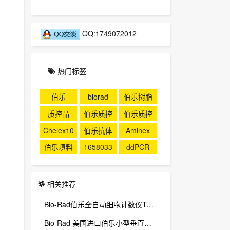
QQ:1749072012
热门标签
伯乐
biorad
伯乐树脂
质控品
伯乐质控
伯乐质控
品
Chelex10
伯乐抗体
Aminex
0
伯乐填料
1658033
ddPCR
相关推荐
Bio-Rad伯乐全自动细胞计数仪TC20 1450102
Bio-Rad 美国进口伯乐小型垂直电泳套装1658033