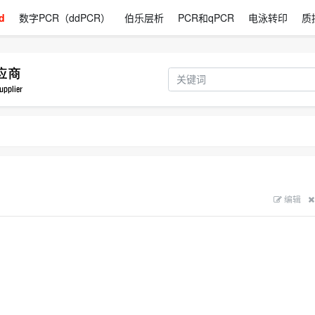
d
数字PCR（ddPCR）
伯乐层析
PCR和qPCR
电泳转印
质
编辑