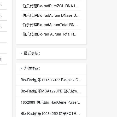
包
伯乐代理Bio-radPureZOL RNA Isolation Reagent
包
伯乐代理Bio-radAurum DNase Dilution Solution
伯乐代理Bio-radAurumTotal RNA Lysis Solution
包
伯乐代理Bio-rad Aurum Total RNA Elution
最近更新：
盒
为你推荐：
Bio-Rad伯乐171506077 Bio-plex COOH珠77
Bio-Rad伯乐MCA1223PE 鼠抗猪wCD8 ALPHA:RPE
1652089-伯乐Bio-RadGene Pulser/MicroPulser电击杯_伯乐Bio-rad
Bio-Rad伯乐10034252 转录FCTRS-CMN-H96