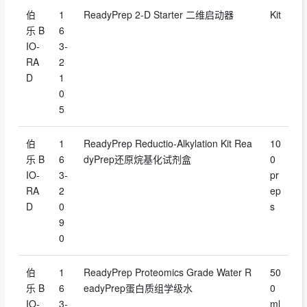
伯
1
ReadyPrep 2-D Starter 二维启动器
Kit
乐 B
6
IO-
3-
RA
2
D
1
0
5
伯
1
ReadyPrep Reductio-Alkylation Kit Rea
10
乐 B
6
dyPrep还原烷基化试剂盒
0
IO-
3-
pr
RA
2
ep
D
0
s
9
0
伯
1
ReadyPrep Proteomics Grade Water R
50
乐 B
6
eadyPrep蛋白质组学级水
0
IO-
3-
ml