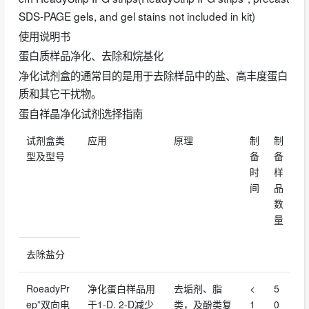
SDS-PAGE gels, and gel stains not included in kit)
使用说明书
蛋白质样品净化、去除和烷基化
净化试剂盒的通常目的是用于去除样品中的盐、高丰度蛋白
质和其它干扰物。
蛋自祥晶净化试剂选择指南
试剂盒类
应用
原理
制
制
型及型号
备
备
时
样
间
品
数
量
去除盐分
RoeadyPr
净化蛋白样品用
去垢剂、脂
<
5
ep”双向电
于1-D. 2-D减少
类，及酚类复
1
0