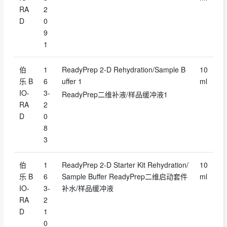
RA
2
D
0
9
1
伯
1
ReadyPrep 2-D Rehydration/Sample B
10
乐 B
6
uffer 1
ml
IO-
3-
ReadyPrep二维补液/样品缓冲液1
RA
2
D
0
8
3
伯
1
ReadyPrep 2-D Starter Kit Rehydration/
10
乐 B
6
Sample Buffer ReadyPrep二维启动套件
ml
IO-
3-
补水/样品缓冲液
RA
2
D
1
0