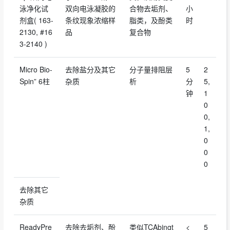
泳净化试
双向电泳凝胶的
合物去垢剂、
小
剂盒( 163-
条纹现象浓缩样
脂类，及酚类
时
2130, #16
品
复合物
3-2140 )
Micro Bio-
去除盐分及其它
分子量排阻层
5
2
Spin” 6柱
杂质
析
分
5,
钟
1
0
0,
1,
0
0
0
去除其它
杂质
ReadyPre
去除去垢剂、酚
类似TCAbingt
<
5