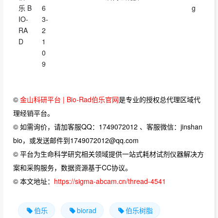
乐 B
6
g
IO-
3-
RA
2
D
1
0
9
©
金山科研平台 | Bio-Rad伯乐官网
是专业的授权总代理区域代
理经销平台。
© 如需询价，请加客服QQ：1749072012 、客服微信：jinshan
bio，或发送邮件到1749072012@qq.com
© 平台为生命科学研究相关领域提供一站式耗材试剂仪器解决方
案和采购服务，数据资源基于CC协议。
© 本文地址：
https://sigma-abcam.cn/thread-4541
伯乐
biorad
伯乐树脂