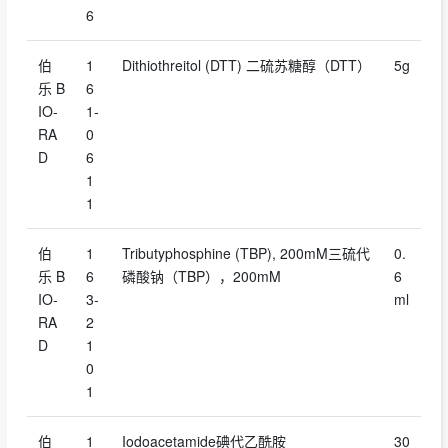
6
伯
1
Dithiothreitol (DTT) 二硫苏糖醇（DTT）
5g
乐 B
6
IO-
1-
RA
0
D
6
1
1
伯
1
Tributyphosphine (TBP), 200mM三硫代
0.
乐 B
6
磷酸钠（TBP），200mM
6
IO-
3-
ml
RA
2
D
1
0
1
伯
1
Iodoacetamide碘代乙酰胺
30