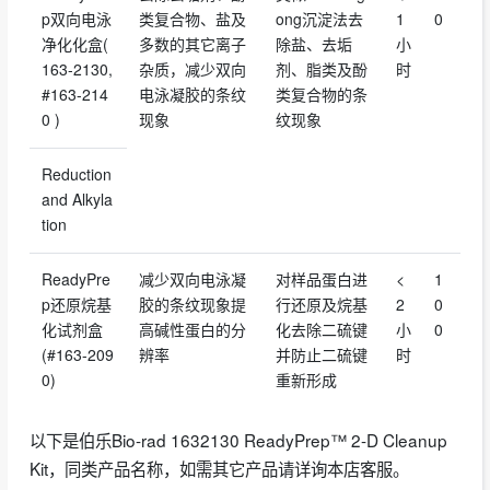
p双向电泳
类复合物、盐及
ong沉淀法去
1
0
净化化盒(
多数的其它离子
除盐、去垢
小
163-2130,
杂质，减少双向
剂、脂类及酚
时
#163-214
电泳凝胶的条纹
类复合物的条
0 )
现象
纹现象
Reduction
and Alkyla
tion
ReadyPre
减少双向电泳凝
对样品蛋白进
<
1
p还原烷基
胶的条纹现象提
行还原及烷基
2
0
化试剂盒
高碱性蛋白的分
化去除二硫键
小
0
(#163-209
辨率
并防止二硫键
时
0)
重新形成
以下是伯乐Bio-rad 1632130 ReadyPrep™ 2-D Cleanup
Kit，同类产品名称，如需其它产品请详询本店客服。