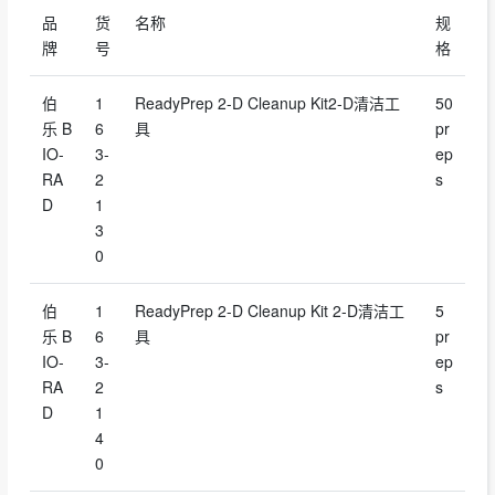
品
货
名称
规
牌
号
格
伯
1
ReadyPrep 2-D Cleanup Kit2-D清洁工
50
乐 B
6
具
pr
IO-
3-
ep
RA
2
s
D
1
3
0
伯
1
ReadyPrep 2-D Cleanup Kit 2-D清洁工
5
乐 B
6
具
pr
IO-
3-
ep
RA
2
s
D
1
4
0