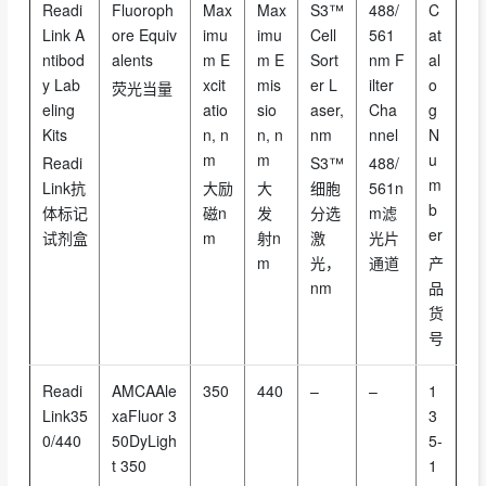
Readi
Fluoroph
Max
Max
S3™
488/
C
Link A
ore Equiv
imu
imu
Cell
561
at
ntibod
alents
m E
m E
Sort
nm F
al
y Lab
xcit
mis
er L
ilter
o
荧光当量
eling
atio
sio
aser,
Cha
g
Kits
n, n
n, n
nm
nnel
N
m
m
u
Readi
S3™
488/
m
Link抗
大励
大
细胞
561n
b
体标记
磁n
发
分选
m滤
er
试剂盒
m
射n
激
光片
m
光，
通道
产
nm
品
货
号
Readi
AMCAAle
350
440
–
–
1
Link35
xaFluor 3
3
0/440
50DyLigh
5-
t 350
1