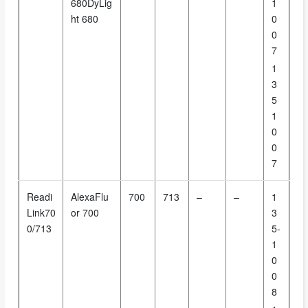
680DyLig
1
ht 680
0
0
7
1
3
5
1
0
0
7
Readi
AlexaFlu
700
713
–
–
1
Link70
or 700
3
0/713
5-
1
0
0
8