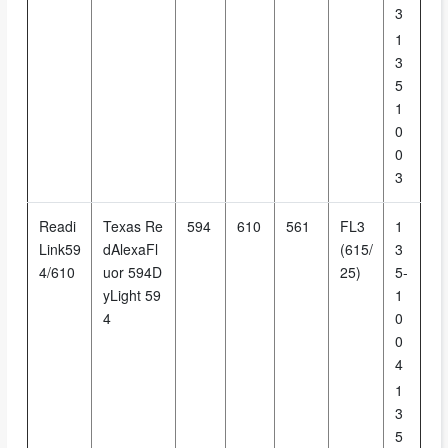
3
1
3
5
1
0
0
3
Readi
Texas Re
594
610
561
FL3
1
Link59
dAlexaFl
(615/
3
4/610
uor 594D
25)
5-
yLight 59
1
4
0
0
4
1
3
5