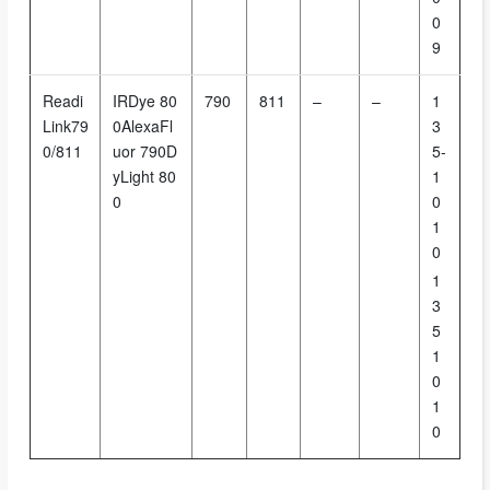
0
9
Readi
IRDye 80
790
811
–
–
1
Link79
0AlexaFl
3
0/811
uor 790D
5-
yLight 80
1
0
0
1
0
1
3
5
1
0
1
0