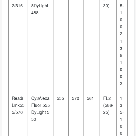
2/516
8DyLight
30)
5-
488
1
0
0
2
1
3
5
1
0
0
2
Readi
Cy3Alexa
555
570
561
FL2
1
Link55
Fluor 555
(586/
3
5/570
DyLight 5
25)
5-
50
1
0
0