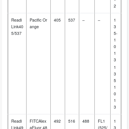
2
Readi
Pacific Or
405
537
–
–
1
Link40
ange
3
5/537
5-
1
0
1
3
1
3
5
1
0
1
3
Readi
FITCAlex
492
516
488
FL1
1
Link49
aFluor 48
(525/
3