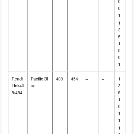
0
0
1
1
3
5
1
0
0
1
Readi
Pacific Bl
403
454
–
–
1
Link40
ue
3
5/454
5-
1
0
1
1
1