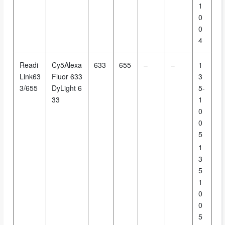
1
0
0
4
Readi
Cy5Alexa
633
655
–
–
1
Link63
Fluor 633
3
3/655
DyLight 6
5-
33
1
0
0
5
1
3
5
1
0
0
5