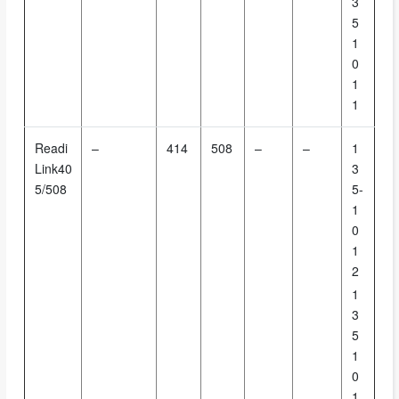
3
5
1
0
1
1
Readi
–
414
508
–
–
1
Link40
3
5/508
5-
1
0
1
2
1
3
5
1
0
1