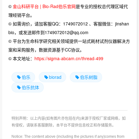
©
金山科研平台 | Bio-Rad伯乐官网
是专业的授权总代理区域代
理经销平台。
© 如需询价，请加客服QQ：1749072012 、客服微信：jinshan
bio，或发送邮件到1749072012@qq.com
© 平台为生命科学研究相关领域提供一站式耗材试剂仪器解决方
案和采购服务，数据资源基于CC协议。
© 本文地址：
https://sigma-abcam.cn/thread-499
伯乐
biorad
伯乐树脂
伯乐抗体
特别声明：以上内容(如有图片亦包括在内)来源于授权厂家或网络，如
有侵权，请联系客服删除，本平台不提供信息校正和存储服务。
Notice: The content above (including the pictures if any)comes from