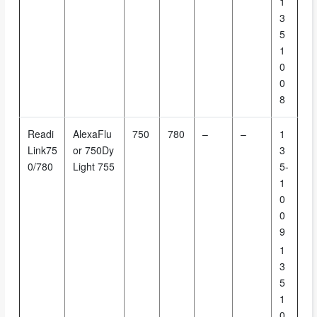
1
3
5
1
0
0
8
Readi
AlexaFlu
750
780
–
–
1
Link75
or 750Dy
3
0/780
Light 755
5-
1
0
0
9
1
3
5
1
0