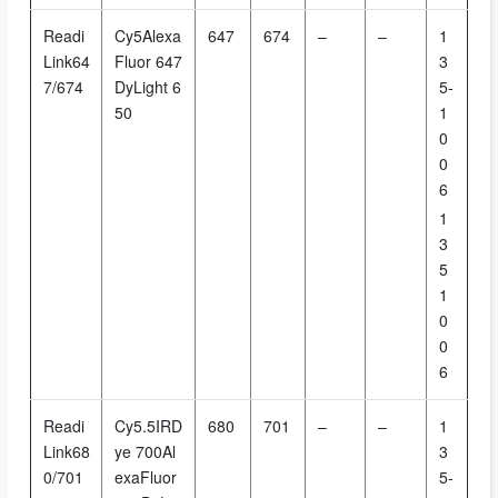
Readi
Cy5Alexa
647
674
–
–
1
Link64
Fluor 647
3
7/674
DyLight 6
5-
50
1
0
0
6
1
3
5
1
0
0
6
Readi
Cy5.5IRD
680
701
–
–
1
Link68
ye 700Al
3
0/701
exaFluor
5-