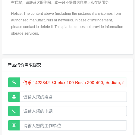
有侵权，请联系客服删除，本平台不提供信息校正和存储服务。
Notice: The content above (including the pictures if any)comes from
authorized manufacturers or networks. In case of infringement,
please contact to delete it. This platform does not provide information
storage services.
产品询价需求提交